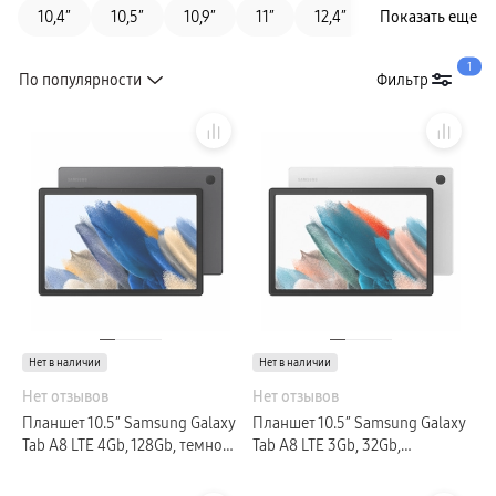
10,4″
10,5″
Автомобильные держатели
10,9″
11″
12,4″
Показать еще
14,6″
7″
Внешние аккумуляторы
Зарядные устройства
Уценка
1
Защитные стекла
По популярности
Фильтр
Кабели и переходники
Чехлы
Сплит
Услуги
гарантия
доставка
Планшеты
Покупателям
Galaxy Tab S
Tab S11 Ультра
Tab S11
Компания
Специальная версия Galaxy Tab S10 FE
Специальная версия Galaxy Tab S10 Lite
Galaxy Tab A
Адреса магазинов
Tab A11
Аксессуары для планшетов
Кабели и переходники
Клавиатуры
Связаться с нами
Нет в наличии
Нет в наличии
Стилусы
Чехлы
Нет отзывов
Нет отзывов
сплит
Планшет 10.5″ Samsung Galaxy
Планшет 10.5″ Samsung Galaxy
пвз
гарантия
Tab A8 LTE 4Gb, 128Gb, темно-
Tab A8 LTE 3Gb, 32Gb,
доставка
серый (РСТ)
серебристый (РСТ)
Смарт-часы
Galaxy Watch Ультра 2