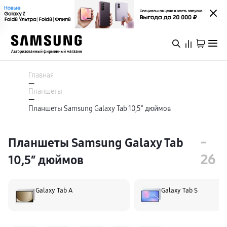
Каталог
Смартфоны
Главная
Galaxy S
—
Galaxy S26 Ультра
Планшеты
Galaxy S26+
Войти или зарегистрироваться
—
Galaxy S26
Планшеты Samsung Galaxy Tab 10,5″ дюймов
Galaxy S25
Специальная версия Galaxy S25 FE
Пермь
Galaxy Z
Galaxy Z Fold8 Ультра
-
Планшеты Samsung Galaxy Tab
Galaxy Z Fold8
Galaxy Z Флип8
26
10,5″ дюймов
Каталог
Galaxy Z TriFold
Galaxy Z Fold 7
Специальная версия Galaxy Z Флип7 FE
Galaxy A
Galaxy Tab A
Galaxy Tab S
Акции
Galaxy A57
Galaxy A37
Galaxy A27
Galaxy A17
Новинки
Аксессуары для смартфонов