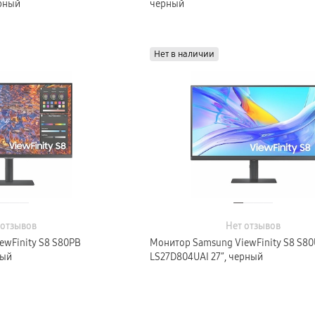
ерный
черный
Нет в наличии
 отзывов
Нет отзывов
ewFinity S8 S80PB
Монитор Samsung ViewFinity S8 S8
ный
LS27D804UAI 27″, черный