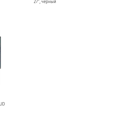
27″, черный
0UD