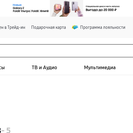
н в Трейд-ин
Подарочная карта
Программа лояльности
сы
ТВ и Аудио
Мультимедиа
8
- 5