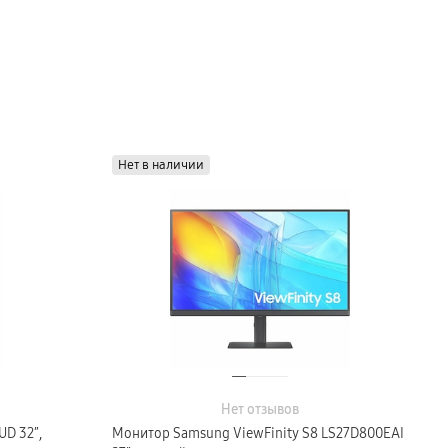
Нет в наличии
Нет отзывов
D 32″,
Монитор Samsung ViewFinity S8 LS27D800EAI