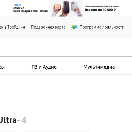
н в Трейд-ин
Подарочная карта
Программа лояльности
сы
ТВ и Аудио
Мультимедиа
ltra
- 4