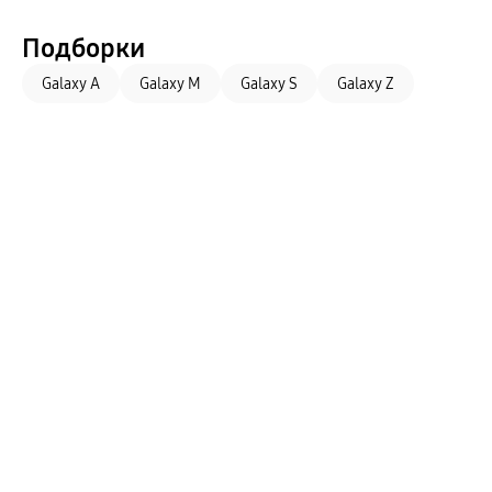
Автомобильные держатели
4 ГБ
Внешние аккумуляторы
Стилусы
Подборки
Ремешки для часов
Аксессуары для телевизоров
Galaxy A
Galaxy M
Galaxy S
Galaxy Z
Аксессуары для проекторов
Накопители
Клавиатуры для планшетов
Клавиатуры
пвз
сплит
Уценка