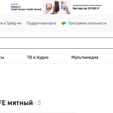
н в Трейд-ин
Подарочная карта
Программа лояльности
сы
ТВ и Аудио
Мультимедиа
FE мятный
- 3