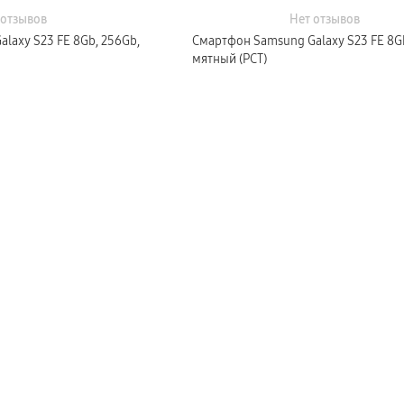
 отзывов
Нет отзывов
laxy S23 FE 8Gb, 256Gb,
Смартфон Samsung Galaxy S23 FE 8Gb
мятный (РСТ)