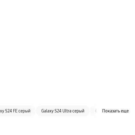
xy S24 FE серый
Galaxy S24 Ultra серый
Galaxy S25 голубой
Показать еще