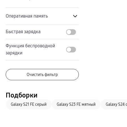
Автомобильные держатели
Внешние аккумуляторы
Стилусы
Ремешки для часов
Оперативная память
Аксессуары для телевизоров
Аксессуары для проекторов
Накопители
Быстрая зарядка
Найти
Клавиатуры для планшетов
Клавиатуры
пвз
Функция беспроводной
сплит
16 ГБ
Уценка
зарядки
12 ГБ
8 ГБ
Очистить фильтр
6 ГБ
4 ГБ
Подборки
Galaxy S21 FE серый
Galaxy S23 FE мятный
Galaxy S24