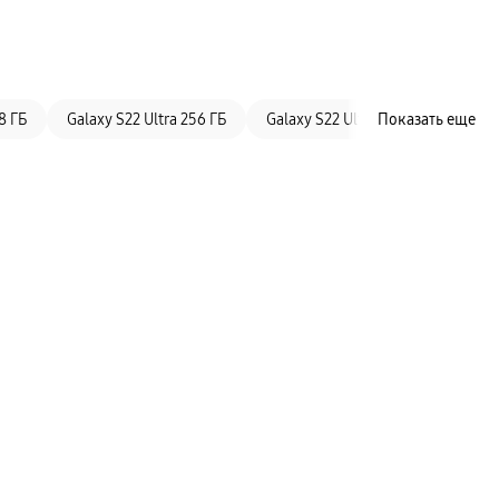
8 ГБ
Galaxy S22 Ultra 256 ГБ
Galaxy S22 Ultra 512 ГБ
Показать еще
Galax