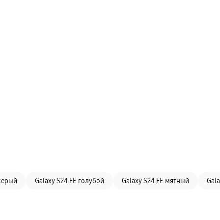
 серый
Galaxy S24 FE голубой
Galaxy S24 FE мятный
Gala