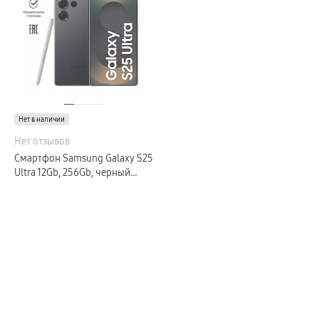
Galaxy Watch Ультра
Galaxy Watch 9
пвз
Galaxy Watch 8 Класcика
Аксессуары для смарт-часов
Зарядные устройства для смарт-часов
Ремешки для часов
сплит
гарантия
доставка
Нет в наличии
ТВ и Аудио
Домашние кинотеатры
Нет отзывов
Телевизоры Samsung Серия 5
Смартфон Samsung Galaxy S25
Телевизоры Samsung Серия 8
Телевизоры Samsung Серия 9
Ultra 12Gb, 256Gb, черный
Телевизоры Samsung Серия Q
титан (РСТ)
Телевизоры Samsung Серия The Frame
Телевизоры Samsung Серия S (OLED)
Телевизоры Samsung Серия 6
Телевизоры Samsung Серия Микро RGB
Телевизоры Samsung Серия Мини LED
Портативные дисплеи Samsung
гарантия
сплит
доставка
Аксессуары для тв
Кронштейны
Рамки