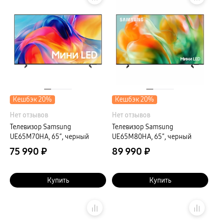
пвз
Мультимедиа
гарантия
Наушники
Беспроводные наушники
Проводные наушники
Наушники с шумоподавлением
TWS наушники
доставка
Акустические системы
пвз
сплит
Кешбэк 20%
Кешбэк 20%
Аксессуары
Поисковые трекеры
Нет отзывов
Нет отзывов
Чехлы
Защитные стекла
Телевизор Samsung
Телевизор Samsung
Зарядные устройства
UE65M70HA, 65″, черный
UE65M80HA, 65″, черный
Карты памяти и флэш-накопители
Кабели и переходники
75 990 ₽
89 990 ₽
Автомобильные держатели
Внешние аккумуляторы
Стилусы
Купить
Ремешки для часов
Купить
Аксессуары для телевизоров
Аксессуары для проекторов
Накопители
Клавиатуры для планшетов
Клавиатуры