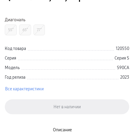
Galaxy Watch Ультра
Galaxy Watch 9
пвз
Galaxy Watch 8 Класcика
Диагональ
Аксессуары для смарт-часов
Зарядные устройства для смарт-часов
55″
65″
77″
Ремешки для часов
сплит
гарантия
доставка
Код товара
120550
ТВ и Аудио
Домашние кинотеатры
Серия
Серия S
Телевизоры Samsung Серия 5
Телевизоры Samsung Серия 8
Модель
S90CA
Телевизоры Samsung Серия 9
Телевизоры Samsung Серия Q
Год релиза
2023
Телевизоры Samsung Серия The Frame
Телевизоры Samsung Серия S (OLED)
Все характеристики
Телевизоры Samsung Серия 6
Телевизоры Samsung Серия Микро RGB
Телевизоры Samsung Серия Мини LED
Портативные дисплеи Samsung
гарантия
сплит
доставка
Аксессуары для тв
Кронштейны
Описание
Рамки