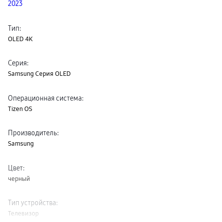
2023
пвз
сплит
Уценка
Тип
:
OLED 4K
Серия
:
Samsung Серия OLED
Операционная система
:
Tizen OS
Производитель
:
Samsung
Цвет
:
черный
Тип устройства
:
Телевизор