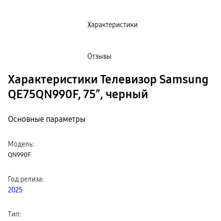
пвз
Мультимедиа
гарантия
Характеристики
Наушники
Беспроводные наушники
Проводные наушники
Наушники с шумоподавлением
Отзывы
TWS наушники
доставка
Характеристики Телевизор Samsung
Акустические системы
пвз
QE75QN990F, 75″, черный
сплит
Аксессуары
Поисковые трекеры
Чехлы
Основные параметры
Защитные стекла
Зарядные устройства
Карты памяти и флэш-накопители
Модель
:
Кабели и переходники
QN990F
Автомобильные держатели
Внешние аккумуляторы
Стилусы
Год релиза
:
Ремешки для часов
Аксессуары для телевизоров
2025
Аксессуары для проекторов
Накопители
Клавиатуры для планшетов
Тип
:
Клавиатуры