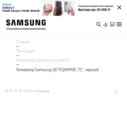
Каталог
Смартфоны
Главная
Galaxy S
—
Galaxy S26 Ультра
ТВ и Аудио
Galaxy S26+
Войти или зарегистрироваться
—
Galaxy S26
Телевизоры Samsung Серия Q
Galaxy S25
—
Специальная версия Galaxy S25 FE
Телевизор Samsung QE75QN990F, 75″, черный
Пермь
Galaxy Z
Galaxy Z Fold8 Ультра
Galaxy Z Fold8
Galaxy Z Флип8
Каталог
Galaxy Z TriFold
Нет отзывов
Galaxy Z Fold 7
Специальная версия Galaxy Z Флип7 FE
Galaxy A
Акции
Galaxy A57
Galaxy A37
Galaxy A27
Galaxy A17
Новинки
Аксессуары для смартфонов