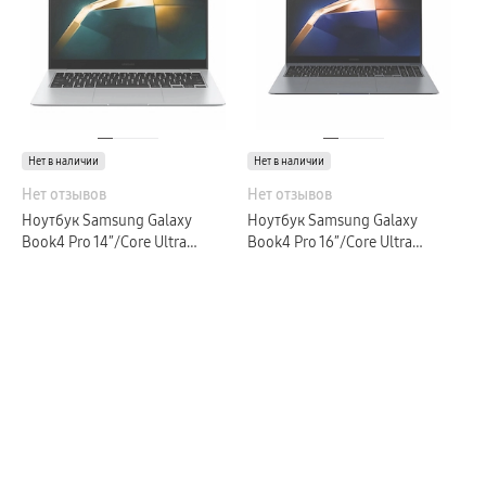
Galaxy Watch Ультра
Galaxy Watch 9
пвз
Galaxy Watch 8 Класcика
Аксессуары для смарт-часов
Зарядные устройства для смарт-часов
Ремешки для часов
сплит
гарантия
Нет в наличии
Нет в наличии
доставка
ТВ и Аудио
Нет отзывов
Нет отзывов
Домашние кинотеатры
Ноутбук Samsung Galaxy
Ноутбук Samsung Galaxy
Телевизоры Samsung Серия 5
Book4 Pro 14″/Core Ultra
Телевизоры Samsung Серия 8
Book4 Pro 16″/Core Ultra
Телевизоры Samsung Серия 9
5/16/SSD 512/Intel® Arc
5/16/SSD 512/Intel® Arc
Телевизоры Samsung Серия Q
Graphics/Windows 11 Home 64-
Graphics/Windows 11 Home 64-
Телевизоры Samsung Серия The Frame
bit ENG/серебристый
bit/серый
Телевизоры Samsung Серия S (OLED)
Телевизоры Samsung Серия 6
Телевизоры Samsung Серия Микро RGB
Телевизоры Samsung Серия Мини LED
Портативные дисплеи Samsung
гарантия
сплит
доставка
Аксессуары для тв
Кронштейны
Рамки