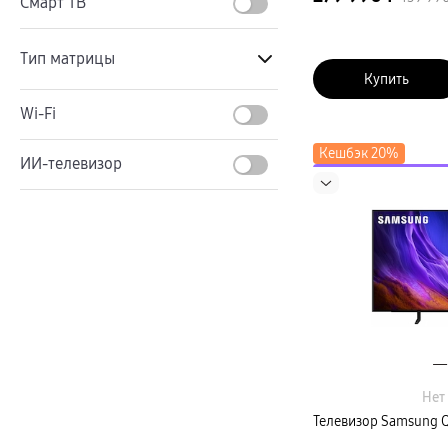
Смарт ТВ
Телевизоры Samsung Серия S (OLED)
Телевизоры Samsung Серия 6
Телевизоры Samsung Серия Микро RGB
Телевизоры Samsung Серия Мини LED
Тип матрицы
Портативные дисплеи Samsung
Купить
гарантия
сплит
OLED
Wi-Fi
доставка
Аксессуары для тв
Кронштейны
Кешбэк 20%
ИИ-телевизор
Рамки
до 2000 ₽ по промо
пвз
Новинка
Мультимедиа
гарантия
Наушники
Беспроводные наушники
Проводные наушники
Наушники с шумоподавлением
TWS наушники
доставка
Акустические системы
пвз
сплит
Аксессуары
Поисковые трекеры
Нет
Чехлы
Защитные стекла
Телевизор Samsung 
Зарядные устройства