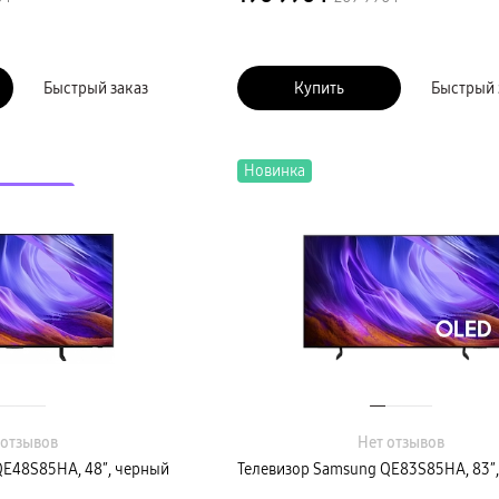
Быстрый заказ
Купить
Быстрый 
Новинка
коду LETO
 отзывов
Нет отзывов
QE48S85HA, 48″, черный
Телевизор Samsung QE83S85HA, 83″