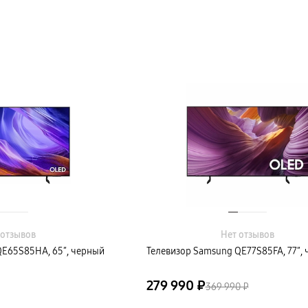
 отзывов
Нет отзывов
QE65S85HA, 65″, черный
Телевизор Samsung QE77S85FA, 77″,
279 990 ₽
369 990 ₽