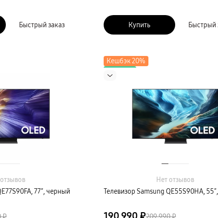
Быстрый заказ
Купить
Быстрый 
Кешбэк 20%
Новинка
 отзывов
Нет отзывов
E77S90FA, 77″, черный
Телевизор Samsung QE55S90HA, 55″
190 990 ₽
 ₽
209 990 ₽