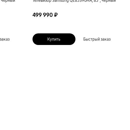
, черный
Телевизор Samsung QE83S90HA, 83″, черный
499 990 ₽
заказ
Купить
Быстрый заказ