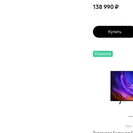
Карты памяти и флэш-накопители
Кабели и переходники
138 990 ₽
Автомобильные держатели
Внешние аккумуляторы
Стилусы
Ремешки для часов
Аксессуары для телевизоров
Купить
Аксессуары для проекторов
Накопители
Клавиатуры для планшетов
Клавиатуры
пвз
Новинка
сплит
Уценка
Нет