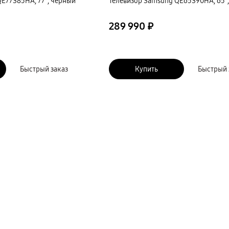
E77S85HA, 77″, черный
Телевизор Samsung QE65S90HA, 65″
289 990 ₽
Быстрый заказ
Купить
Быстрый 