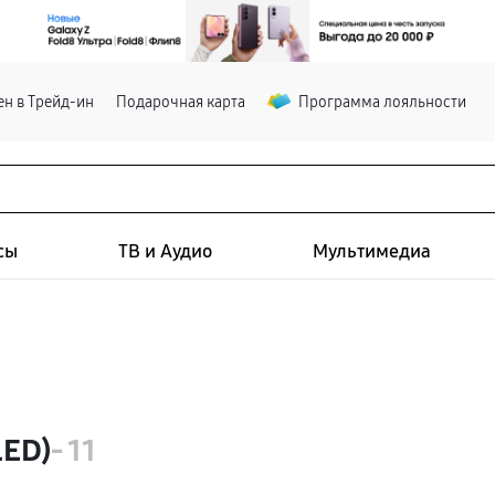
н в Трейд-ин
Подарочная карта
Программа лояльности
сы
ТВ и Аудио
Мультимедиа
LED)
- 11