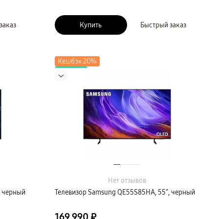
заказ
Купить
Быстрый заказ
Кешбэк 20%
Новинка
Нет отзывов
, черный
Телевизор Samsung QE55S85HA, 55″, черный
169 990 ₽