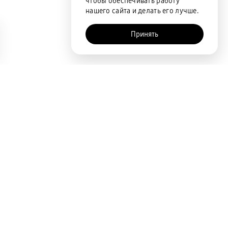
чтобы обеспечивать работу
нашего сайта и делать его лучше.
Принять
AI-помощник
Сортировка
По популярности
Цена по возрастанию
Цена по убыванию
Покупателям