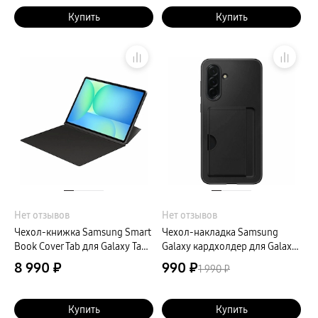
Купить
Купить
Нет отзывов
Нет отзывов
Чехол-книжка Samsung Smart
Чехол-накладка Samsung
Book Cover Tab для Galaxy Tab
Galaxy кардхолдер для Galaxy
S10 FE+ (2025), полиуретан,
A36, полиуретан, черный
8 990 ₽
990 ₽
1 990 ₽
черный
Купить
Купить