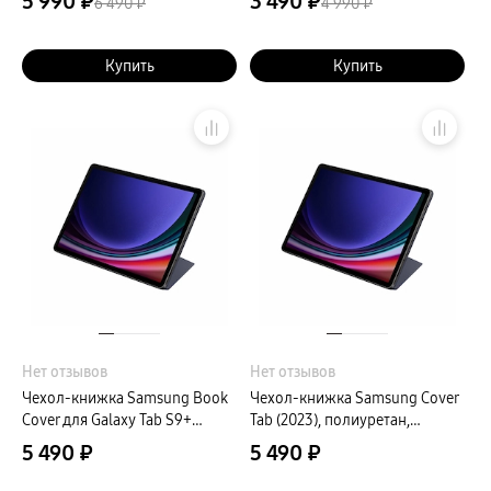
5 990 ₽
3 490 ₽
6 490 ₽
4 990 ₽
Galaxy S25+, поликарбонат,
черный
Купить
Купить
Нет отзывов
Нет отзывов
Чехол-книжка Samsung Book
Чехол-книжка Samsung Cover
Cover для Galaxy Tab S9+
Tab (2023), полиуретан,
(2023), полиуретан, голубой
голубой
5 490 ₽
5 490 ₽