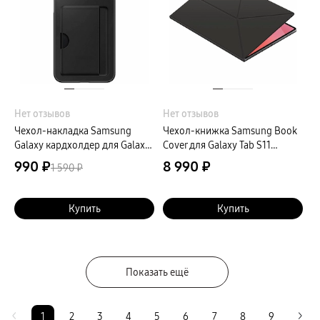
Нет отзывов
Нет отзывов
Чехол-накладка Samsung
Чехол-книжка Samsung Book
Galaxy кардхолдер для Galaxy
Cover для Galaxy Tab S11
A17, полиуретан, черный
Ультра (2025), поликарбонат,
990 ₽
8 990 ₽
1 590 ₽
черный
Купить
Купить
Показать ещё
1
2
3
4
5
6
7
8
9