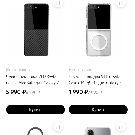
Нет отзывов
Нет отзывов
Чехол-накладка VLP Kevlar
Чехол-накладка VLP Crystal
Case с MagSafe для Galaxy Z
Case с MagSafe для Galaxy Z
Флип7, арамид (кевлар),
Флип7, полиуретан,
5 990 ₽
1 990 ₽
6 490 ₽
2 990 ₽
черный
прозрачный
Купить
Купить