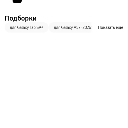
Подборки
для Galaxy Tab S9+
для Galaxy A57 (2026)
Показать еще
для Galaxy A3