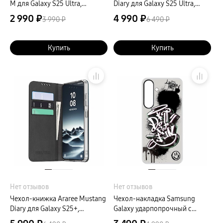
M для Galaxy S25 Ultra,
Diary для Galaxy S25 Ultra,
силикон, прозрачный
экокожа, черный
2 990 ₽
4 990 ₽
3 990 ₽
6 490 ₽
Купить
Купить
Нет отзывов
Нет отзывов
Чехол-книжка Araree Mustang
Чехол-накладка Samsung
Diary для Galaxy S25+,
Galaxy ударпопрочный с
экокожа, черный
декоративной карточкой для