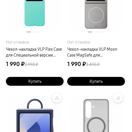
пвз
сплит
Уценка
Нет отзывов
Нет отзывов
Чехол-накладка VLP Flex Case
Чехол-накладка VLP Moon
для Специальной версии
Case MagSafe для
Galaxy Z Flip6/Flip7 FE,
Специальной версии Galaxy Z
1 990 ₽
1 990 ₽
2 990 ₽
3 490 ₽
поликарбонат, мятный
Flip6/Flip7 FE, поликарбонат,
серый
Купить
Купить