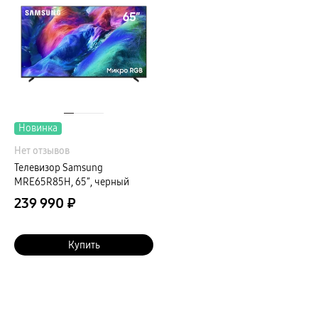
Galaxy Watch Ультра
Galaxy Watch 9
пвз
Galaxy Watch 8 Класcика
Аксессуары для смарт-часов
Зарядные устройства для смарт-часов
Ремешки для часов
сплит
гарантия
доставка
ТВ и Аудио
Новинка
Домашние кинотеатры
Телевизоры Samsung Серия 5
Нет отзывов
Телевизоры Samsung Серия 8
Телевизор Samsung
Телевизоры Samsung Серия 9
Телевизоры Samsung Серия Q
MRE65R85H, 65″, черный
Телевизоры Samsung Серия The Frame
239 990 ₽
Телевизоры Samsung Серия S (OLED)
Телевизоры Samsung Серия 6
Телевизоры Samsung Серия Микро RGB
Телевизоры Samsung Серия Мини LED
Купить
Портативные дисплеи Samsung
гарантия
сплит
доставка
Аксессуары для тв
Кронштейны
Рамки