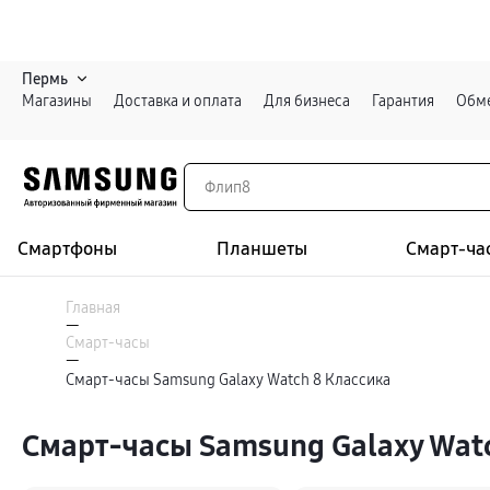
Пермь
Магазины
Доставка и оплата
Для бизнеса
Гарантия
Обме
Смартфоны
Планшеты
Смарт-ча
Каталог
Смартфоны
Главная
Galaxy S
—
Galaxy S26 Ультра
Смарт-часы
Galaxy S26+
Войти или зарегистрироваться
—
Galaxy S26
Смарт-часы Samsung Galaxy Watch 8 Классика
Galaxy S25
Специальная версия Galaxy S25 FE
Пермь
Galaxy Z
Смарт-часы Samsung Galaxy Wat
Galaxy Z Fold8 Ультра
Galaxy Z Fold8
Galaxy Z Флип8