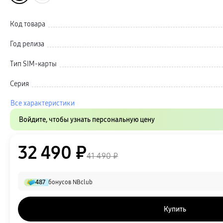
Автомобильные держатели
Внешние аккумуляторы
Стилусы
Код товара
Ремешки для часов
Аксессуары для телевизоров
Аксессуары для проекторов
Год релиза
Накопители
Клавиатуры для планшетов
Тип SIM-карты
Клавиатуры
пвз
сплит
Серия
Уценка
Все характеристики
Войдите, чтобы узнать персональную цену
32 490 ₽
41 490 ₽
487
бонусов NBclub
Купить