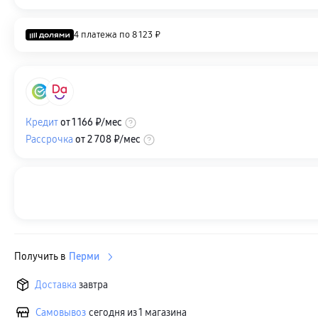
4 платежа по
8 123 ₽
Кредит
от
1 166 ₽
/мес
Рассрочка
от
2 708 ₽
/мес
Получить в
Перми
Доставка
завтра
Самовывоз
сегодня из 1 магазина