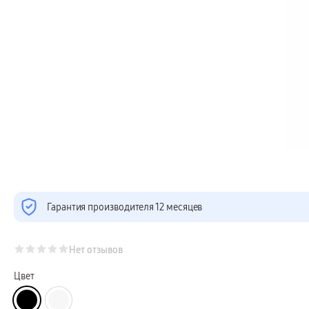
Телевизоры Samsung Серия Микро RGB
Телевизоры Samsung Серия Мини LED
Портативные дисплеи Samsung
гарантия
сплит
доставка
Аксессуары для тв
Кронштейны
Рамки
пвз
Мультимедиа
гарантия
Наушники
Беспроводные наушники
Проводные наушники
Наушники с шумоподавлением
TWS наушники
доставка
Акустические системы
Гарантия производителя 12 месяцев
пвз
сплит
Аксессуары
Поисковые трекеры
Нет отзывов
Чехлы
Защитные стекла
Цвет
Зарядные устройства
Карты памяти и флэш-накопители
Кабели и переходники