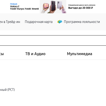
н в Трейд-ин
Подарочная карта
Программа лояльности
сы
ТВ и Аудио
Мультимедиа
ный (РСТ)