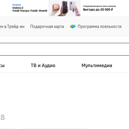
н в Трейд-ин
Подарочная карта
Программа лояльности
сы
ТВ и Аудио
Мультимедиа
 8