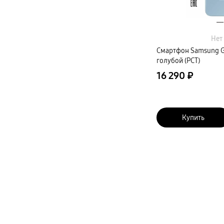
Автомобильные держатели
Внешние аккумуляторы
Стилусы
Ремешки для часов
Аксессуары для телевизоров
Нет
Аксессуары для проекторов
Накопители
Смартфон Samsung Ga
Клавиатуры для планшетов
голубой (РСТ)
Клавиатуры
пвз
16 290 ₽
сплит
Уценка
Купить