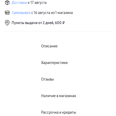
Доставка
к 17 августа
Клавиатуры для планшетов
Клавиатуры
пвз
Самовывоз
с 16 августа из 1 магазина
сплит
Уценка
Пункты выдачи от 2 дней, 600 ₽
Описание
Характеристики
Отзывы
Наличие в магазинах
Рассрочка и кредиты