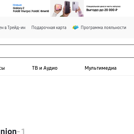
н в Трейд-ин
Подарочная карта
Программа лояльности
сы
ТВ и Аудио
Мультимедиа
nion
- 1