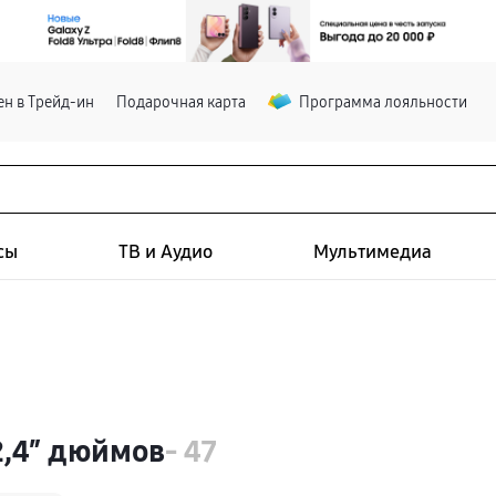
н в Трейд-ин
Подарочная карта
Программа лояльности
сы
ТВ и Аудио
Мультимедиа
2,4″ дюймов
- 47