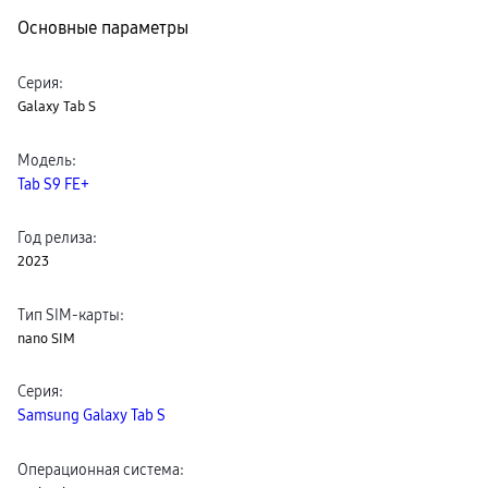
пвз
Основные параметры
сплит
Уценка
Серия
:
Galaxy Tab S
Модель
:
Tab S9 FE+
Год релиза
:
2023
Тип SIM-карты
:
nano SIM
Серия
:
Samsung Galaxy Tab S
Операционная система
: