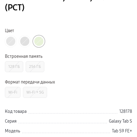
Galaxy Watch Ультра
(РСТ)
Galaxy Watch 9
пвз
Galaxy Watch 8 Класcика
Аксессуары для смарт-часов
Зарядные устройства для смарт-часов
Цвет
Ремешки для часов
сплит
гарантия
доставка
ТВ и Аудио
Встроенная память
Домашние кинотеатры
Телевизоры Samsung Серия 5
128 ГБ
256 ГБ
Телевизоры Samsung Серия 8
Телевизоры Samsung Серия 9
Телевизоры Samsung Серия Q
Формат передачи данных
Телевизоры Samsung Серия The Frame
Телевизоры Samsung Серия S (OLED)
Wi-Fi
Wi-Fi + 5G
Телевизоры Samsung Серия 6
Телевизоры Samsung Серия Микро RGB
Телевизоры Samsung Серия Мини LED
Портативные дисплеи Samsung
Код товара
128178
гарантия
сплит
Серия
Galaxy Tab S
доставка
Аксессуары для тв
Модель
Tab S9 FE+
Кронштейны
Рамки