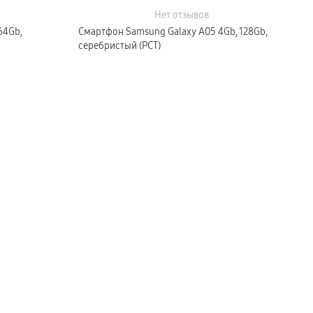
Нет отзывов
64Gb,
Смартфон Samsung Galaxy A05 4Gb, 128Gb,
серебристый (РСТ)