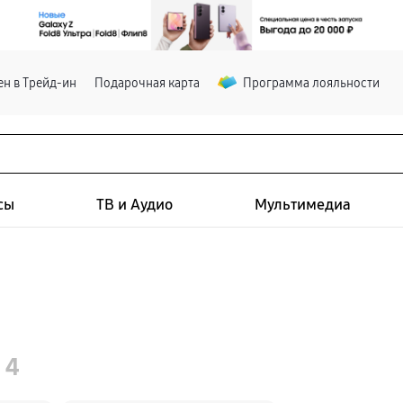
н в Трейд-ин
Подарочная карта
Программа лояльности
сы
ТВ и Аудио
Мультимедиа
 4