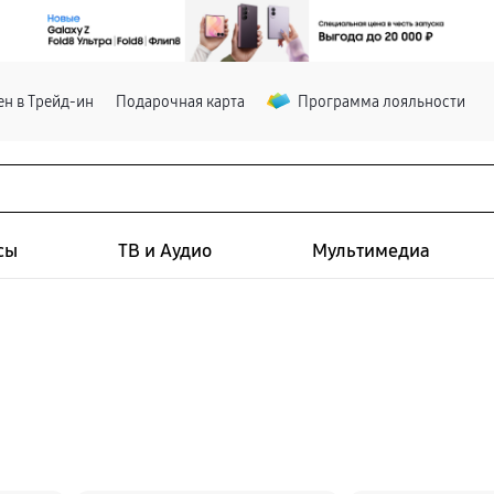
н в Трейд-ин
Подарочная карта
Программа лояльности
сы
ТВ и Аудио
Мультимедиа