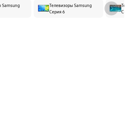
ы Samsung
Телевизоры Samsung
Тел
Серия 6
Сер