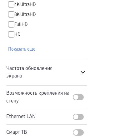
Телевизоры Samsung Серия S (OLED)
4K UltraHD
Телевизоры Samsung Серия 6
Телевизоры Samsung Серия Микро RGB
8K UltraHD
Телевизоры Samsung Серия Мини LED
Портативные дисплеи Samsung
FullHD
гарантия
сплит
HD
доставка
Аксессуары для тв
Кронштейны
Показать еще
Рамки
пвз
Мультимедиа
гарантия
Частота обновления
Наушники
экрана
Беспроводные наушники
Проводные наушники
Наушники с шумоподавлением
120 Гц
TWS наушники
Возможность крепления на
доставка
144 Гц
стену
Акустические системы
пвз
50 Гц
сплит
Ethernet LAN
Аксессуары
60 Гц
Поисковые трекеры
Чехлы
Защитные стекла
Смарт ТВ
Зарядные устройства