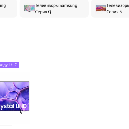
ung
Телевизоры Samsung
Телевизор
Серия Q
Серия 5
коду LETO