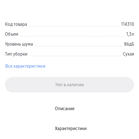
Galaxy Watch 9
пвз
Galaxy Watch 8 Класcика
Аксессуары для смарт-часов
Код товара
114310
Зарядные устройства для смарт-часов
Ремешки для часов
Объем
1,3л
сплит
гарантия
Уровень шума
86дБ
доставка
ТВ и Аудио
Тип уборки
Сухая
Домашние кинотеатры
Телевизоры Samsung Серия 5
Телевизоры Samsung Серия 8
Все характеристики
Телевизоры Samsung Серия 9
Телевизоры Samsung Серия Q
Телевизоры Samsung Серия The Frame
Телевизоры Samsung Серия S (OLED)
Телевизоры Samsung Серия 6
Телевизоры Samsung Серия Микро RGB
Телевизоры Samsung Серия Мини LED
Портативные дисплеи Samsung
Описание
гарантия
сплит
доставка
Аксессуары для тв
Характеристики
Кронштейны
Рамки
пвз