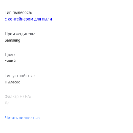
сплит
Уценка
Тип пылесоса
:
с контейнером для пыли
Производитель
:
Samsung
Цвет
:
синий
Тип устройства
:
Пылесос
Фильтр HEPA
:
Да
Читать полностью