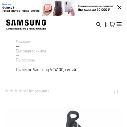
Каталог
Смартфоны
Главная
Galaxy S
—
Galaxy S26 Ультра
Бытовая техника
Galaxy S26+
Войти или зарегистрироваться
—
Galaxy S26
Пылесосы
Galaxy S25
—
Специальная версия Galaxy S25 FE
Пылесос Samsung VC4100, синий
Пермь
Galaxy Z
Galaxy Z Fold8 Ультра
Galaxy Z Fold8
Galaxy Z Флип8
Каталог
Galaxy Z TriFold
Нет отзывов
Galaxy Z Fold 7
Специальная версия Galaxy Z Флип7 FE
Galaxy A
Акции
Galaxy A57
Galaxy A37
Galaxy A27
Galaxy A17
Новинки
Аксессуары для смартфонов