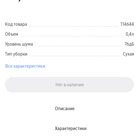
Galaxy Watch Ультра
Galaxy Watch 9
пвз
Galaxy Watch 8 Класcика
Код товара
114644
Аксессуары для смарт-часов
Зарядные устройства для смарт-часов
Объем
0,4л
Ремешки для часов
сплит
Уровень шума
76дБ
гарантия
доставка
Тип уборки
Сухая
ТВ и Аудио
Домашние кинотеатры
Телевизоры Samsung Серия 5
Все характеристики
Телевизоры Samsung Серия 8
Телевизоры Samsung Серия 9
Телевизоры Samsung Серия Q
Телевизоры Samsung Серия The Frame
Телевизоры Samsung Серия S (OLED)
Телевизоры Samsung Серия 6
Телевизоры Samsung Серия Микро RGB
Телевизоры Samsung Серия Мини LED
Описание
Портативные дисплеи Samsung
гарантия
сплит
доставка
Характеристики
Аксессуары для тв
Кронштейны
Рамки