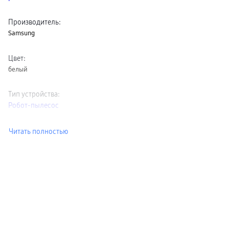
пвз
сплит
Производитель
:
Уценка
Samsung
Цвет
:
белый
Тип устройства
:
Робот-пылесос
Читать полностью