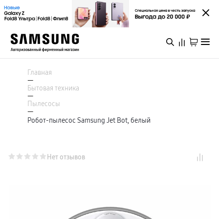
Каталог
Смартфоны
Главная
Galaxy S
—
Galaxy S26 Ультра
Бытовая техника
Galaxy S26+
Войти или зарегистрироваться
—
Galaxy S26
Пылесосы
Galaxy S25
—
Специальная версия Galaxy S25 FE
Робот-пылесос Samsung Jet Bot, белый
Пермь
Galaxy Z
Galaxy Z Fold8 Ультра
Galaxy Z Fold8
Galaxy Z Флип8
Каталог
Galaxy Z TriFold
Нет отзывов
Galaxy Z Fold 7
Специальная версия Galaxy Z Флип7 FE
Galaxy A
Акции
Galaxy A57
Galaxy A37
Galaxy A27
Galaxy A17
Новинки
Аксессуары для смартфонов