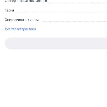
Сенсор отпечатков пальцев
Карты памяти и флэш-накопители
Кабели и переходники
Автомобильные держатели
Серия
Внешние аккумуляторы
Стилусы
Операционная система
Ремешки для часов
Аксессуары для телевизоров
Аксессуары для проекторов
Все характеристики
Накопители
Клавиатуры для планшетов
Клавиатуры
пвз
сплит
Уценка