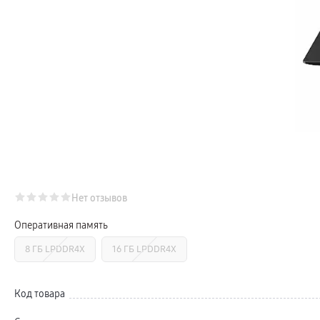
Телевизоры Samsung Серия S (OLED)
Телевизоры Samsung Серия 6
Телевизоры Samsung Серия Микро RGB
Телевизоры Samsung Серия Мини LED
Портативные дисплеи Samsung
гарантия
сплит
доставка
Аксессуары для тв
Кронштейны
Рамки
пвз
Мультимедиа
гарантия
Наушники
Беспроводные наушники
Проводные наушники
Наушники с шумоподавлением
Нет отзывов
TWS наушники
доставка
Оперативная память
Акустические системы
пвз
8 ГБ LPDDR4X
16 ГБ LPDDR4X
сплит
Аксессуары
Поисковые трекеры
Чехлы
Код товара
Защитные стекла
Зарядные устройства