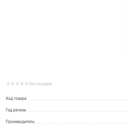
Телевизоры Samsung Серия S (OLED)
Телевизоры Samsung Серия 6
Телевизоры Samsung Серия Микро RGB
Телевизоры Samsung Серия Мини LED
Портативные дисплеи Samsung
гарантия
сплит
доставка
Аксессуары для тв
Кронштейны
Рамки
пвз
Мультимедиа
гарантия
Наушники
Беспроводные наушники
Проводные наушники
Наушники с шумоподавлением
Нет отзывов
TWS наушники
доставка
Акустические системы
Код товара
пвз
сплит
Аксессуары
Год релиза
Поисковые трекеры
Чехлы
Производитель
Защитные стекла
Зарядные устройства