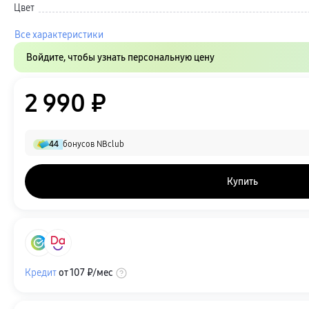
Карты памяти и флэш-накопители
Цвет
Кабели и переходники
Автомобильные держатели
Все характеристики
Внешние аккумуляторы
Стилусы
Войдите, чтобы узнать персональную цену
Ремешки для часов
Аксессуары для телевизоров
Аксессуары для проекторов
Накопители
2 990 ₽
Клавиатуры для планшетов
Клавиатуры
пвз
сплит
44
бонусов NBclub
Уценка
Купить
Кредит
от
107 ₽
/мес