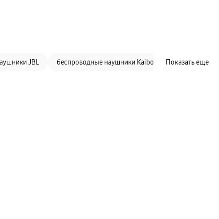
аушники JBL
беспроводные наушники Kaibo
Показать еще
беспроводные 