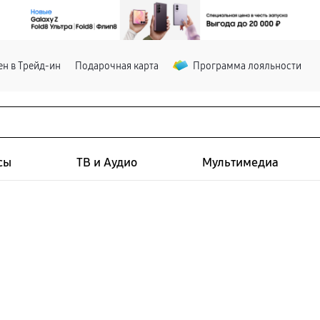
н в Трейд-ин
Подарочная карта
Программа лояльности
сы
ТВ и Аудио
Мультимедиа