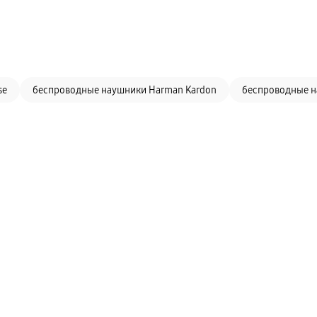
se
беспроводные наушники Harman Kardon
беспроводные н