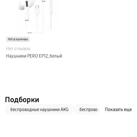
Galaxy Watch Ультра
Galaxy Watch 9
пвз
Galaxy Watch 8 Класcика
Аксессуары для смарт-часов
Зарядные устройства для смарт-часов
Ремешки для часов
сплит
Нет в наличии
гарантия
Нет отзывов
доставка
ТВ и Аудио
Наушники PERO EP12, белый
Домашние кинотеатры
Телевизоры Samsung Серия 5
Телевизоры Samsung Серия 8
Телевизоры Samsung Серия 9
Телевизоры Samsung Серия Q
Телевизоры Samsung Серия The Frame
Телевизоры Samsung Серия S (OLED)
Телевизоры Samsung Серия 6
Телевизоры Samsung Серия Микро RGB
Подборки
Телевизоры Samsung Серия Мини LED
Портативные дисплеи Samsung
беспроводные наушники AKG
беспроводные наушники Bos
Показать еще
гарантия
сплит
доставка
Аксессуары для тв
Кронштейны
Рамки