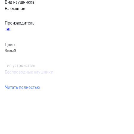
Вид наушников
:
пвз
Накладные
сплит
Уценка
Производитель
:
JBL
Цвет
:
белый
Тип устройства
:
Беспроводные наушники
Читать полностью