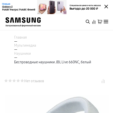
Каталог
Смартфоны
Главная
Galaxy S
—
Galaxy S26 Ультра
Мультимедиа
Galaxy S26+
Войти или зарегистрироваться
—
Galaxy S26
Наушники
Galaxy S25
—
Специальная версия Galaxy S25 FE
Беспроводные наушники JBL Live 660NC, белый
Пермь
Galaxy Z
Galaxy Z Fold8 Ультра
Galaxy Z Fold8
Galaxy Z Флип8
Каталог
Galaxy Z TriFold
Нет отзывов
Galaxy Z Fold 7
Специальная версия Galaxy Z Флип7 FE
Galaxy A
Акции
Galaxy A57
Galaxy A37
Galaxy A27
Galaxy A17
Новинки
Аксессуары для смартфонов