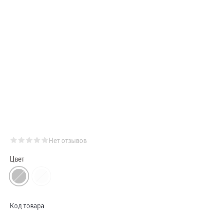
Телевизоры Samsung Серия S (OLED)
Телевизоры Samsung Серия 6
Телевизоры Samsung Серия Микро RGB
Телевизоры Samsung Серия Мини LED
Портативные дисплеи Samsung
гарантия
сплит
доставка
Аксессуары для тв
Кронштейны
Рамки
пвз
Мультимедиа
гарантия
Наушники
Беспроводные наушники
Проводные наушники
Наушники с шумоподавлением
Нет отзывов
TWS наушники
доставка
Акустические системы
Цвет
пвз
сплит
Аксессуары
Поисковые трекеры
Чехлы
Защитные стекла
Код товара
Зарядные устройства