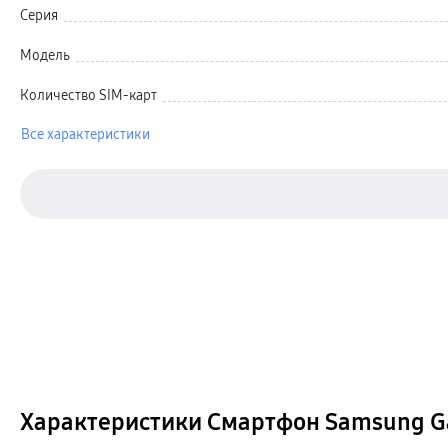
Карты памяти и флэш-накопители
Серия
Кабели и переходники
Автомобильные держатели
Внешние аккумуляторы
Модель
Стилусы
Ремешки для часов
Количество SIM-карт
Аксессуары для телевизоров
Аксессуары для проекторов
Накопители
Все характеристики
Клавиатуры для планшетов
Клавиатуры
пвз
сплит
Уценка
Характеристики Смартфон Samsung Gal