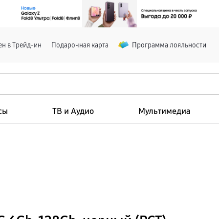
н в Трейд-ин
Подарочная карта
Программа лояльности
сы
ТВ и Аудио
Мультимедиа