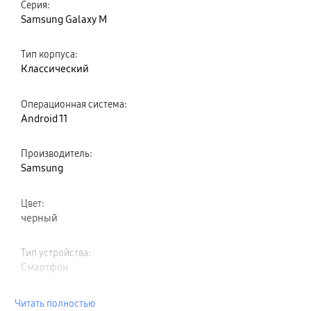
Серия
:
Samsung Galaxy M
Тип корпуса
:
Классический
Операционная система
:
Android 11
Производитель
:
Samsung
Цвет
:
черный
Тип устройства
:
Смартфон
Читать полностью