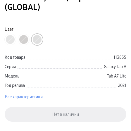
Galaxy Watch Ультра
(GLOBAL)
Galaxy Watch 9
пвз
Galaxy Watch 8 Класcика
Аксессуары для смарт-часов
Зарядные устройства для смарт-часов
Цвет
Ремешки для часов
сплит
гарантия
доставка
ТВ и Аудио
Домашние кинотеатры
Код товара
113855
Телевизоры Samsung Серия 5
Телевизоры Samsung Серия 8
Серия
Galaxy Tab A
Телевизоры Samsung Серия 9
Телевизоры Samsung Серия Q
Модель
Tab A7 Lite
Телевизоры Samsung Серия The Frame
Телевизоры Samsung Серия S (OLED)
Год релиза
2021
Телевизоры Samsung Серия 6
Телевизоры Samsung Серия Микро RGB
Все характеристики
Телевизоры Samsung Серия Мини LED
Портативные дисплеи Samsung
гарантия
сплит
доставка
Аксессуары для тв
Кронштейны
Рамки