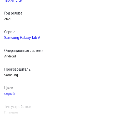
Tab A7 Lite
пвз
сплит
Уценка
Год релиза
:
2021
Серия
:
Samsung Galaxy Tab A
Операционная система
:
Android
Производитель
:
Samsung
Цвет
:
серый
Тип устройства
:
Планшет