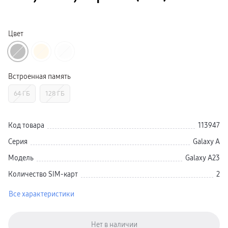
Смарт-часы
Galaxy Watch Ультра 2
Galaxy Watch Ультра
Galaxy Watch 9
Цвет
пвз
Galaxy Watch 8 Класcика
Аксессуары для смарт-часов
Зарядные устройства для смарт-часов
Ремешки для часов
Встроенная память
сплит
гарантия
64 ГБ
128 ГБ
доставка
ТВ и Аудио
Домашние кинотеатры
Телевизоры Samsung Серия 5
Код товара
113947
Телевизоры Samsung Серия 8
Телевизоры Samsung Серия 9
Серия
Galaxy A
Телевизоры Samsung Серия Q
Телевизоры Samsung Серия The Frame
Модель
Galaxy A23
Телевизоры Samsung Серия S (OLED)
Телевизоры Samsung Серия 6
Количество SIM-карт
2
Телевизоры Samsung Серия Микро RGB
Телевизоры Samsung Серия Мини LED
Все характеристики
Портативные дисплеи Samsung
гарантия
сплит
доставка
Аксессуары для тв