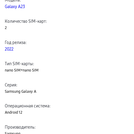
Клавиатуры для планшетов
Galaxy A23
Клавиатуры
пвз
сплит
Количество SIM-карт
:
Уценка
2
Год релиза
:
2022
Тип SIM-карты
:
nano SIM+nano SIM
Серия
:
Samsung Galaxy A
Операционная система
:
Android 12
Производитель
:
Samsung