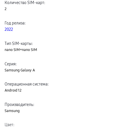
Количество SIM-карт
:
пвз
2
сплит
Уценка
Год релиза
:
2022
Тип SIM-карты
:
nano SIM+nano SIM
Серия
:
Samsung Galaxy A
Операционная система
:
Android 12
Производитель
:
Samsung
Цвет
: