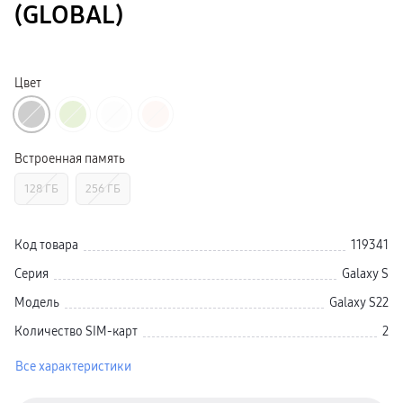
(GLOBAL)
Galaxy Watch Ультра
Galaxy Watch 9
пвз
Galaxy Watch 8 Класcика
Аксессуары для смарт-часов
Цвет
Зарядные устройства для смарт-часов
Ремешки для часов
сплит
гарантия
доставка
ТВ и Аудио
Встроенная память
Домашние кинотеатры
Телевизоры Samsung Серия 5
128 ГБ
256 ГБ
Телевизоры Samsung Серия 8
Телевизоры Samsung Серия 9
Телевизоры Samsung Серия Q
Телевизоры Samsung Серия The Frame
Код товара
119341
Телевизоры Samsung Серия S (OLED)
Телевизоры Samsung Серия 6
Серия
Galaxy S
Телевизоры Samsung Серия Микро RGB
Телевизоры Samsung Серия Мини LED
Модель
Galaxy S22
Портативные дисплеи Samsung
гарантия
Количество SIM-карт
2
сплит
доставка
Все характеристики
Аксессуары для тв
Кронштейны
Рамки