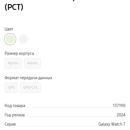
Galaxy Watch Ультра
(РСТ)
Galaxy Watch 9
пвз
Galaxy Watch 8 Класcика
Аксессуары для смарт-часов
Зарядные устройства для смарт-часов
Цвет
Ремешки для часов
сплит
гарантия
доставка
ТВ и Аудио
Размер корпуса
Домашние кинотеатры
Телевизоры Samsung Серия 5
40mm
44mm
Телевизоры Samsung Серия 8
Телевизоры Samsung Серия 9
Телевизоры Samsung Серия Q
Формат передачи данных
Телевизоры Samsung Серия The Frame
Телевизоры Samsung Серия S (OLED)
GPS
GPS+LTE
Телевизоры Samsung Серия 6
Телевизоры Samsung Серия Микро RGB
Телевизоры Samsung Серия Мини LED
Портативные дисплеи Samsung
Код товара
137190
гарантия
сплит
Год релиза
2024
доставка
Аксессуары для тв
Серия
Galaxy Watch 7
Кронштейны
Рамки