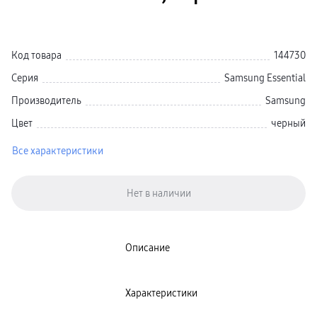
пвз
Galaxy Watch 8 Класcика
Аксессуары для смарт-часов
Зарядные устройства для смарт-часов
Код товара
144730
Ремешки для часов
сплит
Серия
Samsung Essential
гарантия
доставка
Производитель
Samsung
ТВ и Аудио
Домашние кинотеатры
Цвет
черный
Телевизоры Samsung Серия 5
Телевизоры Samsung Серия 8
Телевизоры Samsung Серия 9
Все характеристики
Телевизоры Samsung Серия Q
Телевизоры Samsung Серия The Frame
Телевизоры Samsung Серия S (OLED)
Телевизоры Samsung Серия 6
Телевизоры Samsung Серия Микро RGB
Телевизоры Samsung Серия Мини LED
Портативные дисплеи Samsung
гарантия
Описание
сплит
доставка
Аксессуары для тв
Кронштейны
Характеристики
Рамки
пвз
Мультимедиа