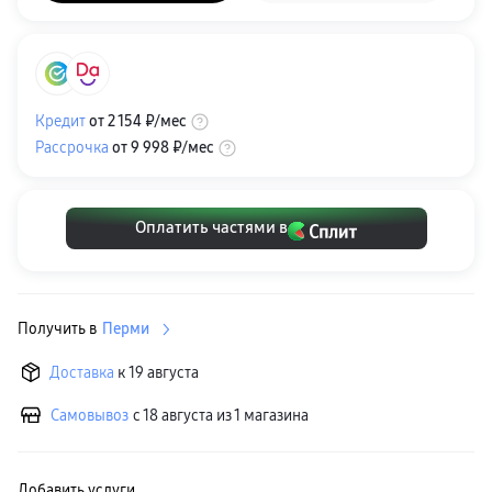
пвз
сплит
Уценка
Кредит
от
2 154 ₽
/мес
Рассрочка
от
9 998 ₽
/мес
Оплатить частями в
Получить в
Перми
Доставка
к 19 августа
Самовывоз
с 18 августа из 1 магазина
Добавить услуги