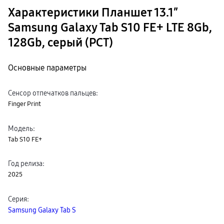
пвз
Характеристики Планшет 13.1″
сплит
Уценка
Samsung Galaxy Tab S10 FE+ LTE 8Gb,
128Gb, серый (РСТ)
Основные параметры
Сенсор отпечатков пальцев
:
Finger Print
Модель
:
Tab S10 FE+
Год релиза
:
2025
Серия
:
Samsung Galaxy Tab S