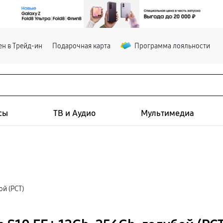
н в Трейд-ин
Подарочная карта
Программа лояльности
сы
ТВ и Аудио
Мультимедиа
ой (РСТ)