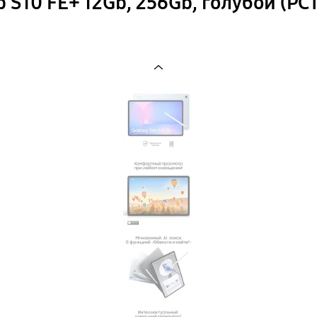
 S10 FE+ 12Gb, 256Gb, голубой (РСТ