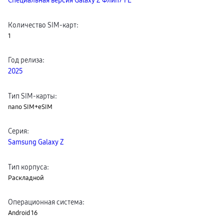
Специальная версия Galaxy Z Флип7 FE
Количество SIM-карт
:
1
Год релиза
:
2025
Тип SIM-карты
:
nano SIM+eSIM
Серия
:
Samsung Galaxy Z
Тип корпуса
:
Раскладной
Операционная система
:
Android 16