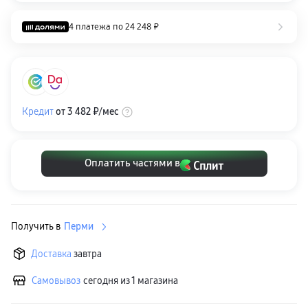
Клавиатуры для планшетов
Клавиатуры
4 платежа по
24 248 ₽
пвз
сплит
Уценка
Кредит
от
3 482 ₽
/мес
Оплатить частями в
Получить в
Перми
Доставка
завтра
Самовывоз
сегодня из 1 магазина