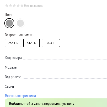
Автомобильные держатели
Внешние аккумуляторы
Нет отзывов
Стилусы
Ремешки для часов
Цвет
Аксессуары для телевизоров
Аксессуары для проекторов
Накопители
Клавиатуры для планшетов
Клавиатуры
Встроенная память
пвз
сплит
256 ГБ
Уценка
512 ГБ
1024 ГБ
Код товара
Модель
Год релиза
Серия
Все характеристики
Войдите, чтобы узнать персональную цену