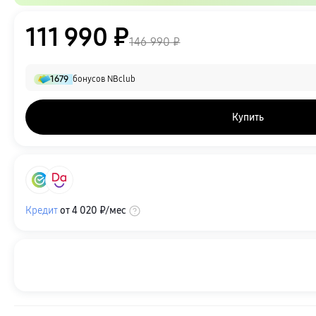
111 990 ₽
146 990 ₽
1679
бонусов NBclub
Купить
Кредит
от
4 020 ₽
/мес