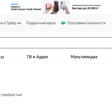
н в Трейд-ин
Подарочная карта
Программа лояльности
сы
ТВ и Аудио
Мультимедиа
b, серебристый