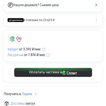
пвз
Нашли дешевле? Снизим цену
сплит
Уценка
4 платежа по
23 623 ₽
Кредит
от
3 392 ₽
/мес
Рассрочка
от
7 874 ₽
/мес
Оплатить частями в
Получить в
Перми
Доставка
завтра