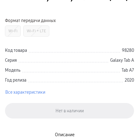
Galaxy Watch Ультра
Galaxy Watch 9
пвз
Galaxy Watch 8 Класcика
Формат передачи данных
Аксессуары для смарт-часов
Зарядные устройства для смарт-часов
Wi-Fi
Wi-Fi + LTE
Ремешки для часов
сплит
гарантия
доставка
Код товара
98280
ТВ и Аудио
Домашние кинотеатры
Серия
Galaxy Tab A
Телевизоры Samsung Серия 5
Телевизоры Samsung Серия 8
Модель
Tab A7
Телевизоры Samsung Серия 9
Телевизоры Samsung Серия Q
Год релиза
2020
Телевизоры Samsung Серия The Frame
Телевизоры Samsung Серия S (OLED)
Все характеристики
Телевизоры Samsung Серия 6
Телевизоры Samsung Серия Микро RGB
Телевизоры Samsung Серия Мини LED
Портативные дисплеи Samsung
гарантия
сплит
доставка
Аксессуары для тв
Кронштейны
Описание
Рамки