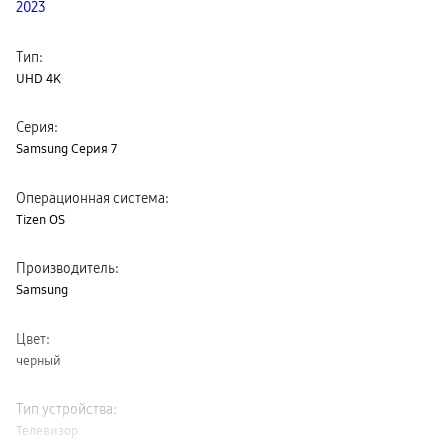
2023
пвз
сплит
Уценка
Тип
:
UHD 4K
Серия
:
Samsung Серия 7
Операционная система
:
Tizen OS
Производитель
:
Samsung
Цвет
:
черный
Тип устройства
:
Телевизор