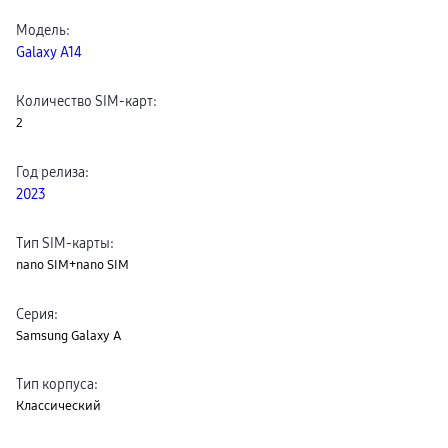
пвз
Модель
:
сплит
Уценка
Galaxy A14
Количество SIM-карт
:
2
Год релиза
:
2023
Тип SIM-карты
:
nano SIM+nano SIM
Серия
:
Samsung Galaxy A
Тип корпуса
:
Классический