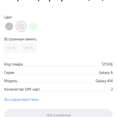
Galaxy Watch Ультра
Galaxy Watch 9
пвз
Galaxy Watch 8 Класcика
Цвет
Аксессуары для смарт-часов
Зарядные устройства для смарт-часов
Ремешки для часов
сплит
гарантия
Встроенная память
доставка
ТВ и Аудио
64 ГБ
128 ГБ
Домашние кинотеатры
Телевизоры Samsung Серия 5
Телевизоры Samsung Серия 8
Телевизоры Samsung Серия 9
Код товара
121506
Телевизоры Samsung Серия Q
Телевизоры Samsung Серия The Frame
Серия
Galaxy A
Телевизоры Samsung Серия S (OLED)
Телевизоры Samsung Серия 6
Модель
Galaxy A14
Телевизоры Samsung Серия Микро RGB
Телевизоры Samsung Серия Мини LED
Количество SIM-карт
2
Портативные дисплеи Samsung
гарантия
Все характеристики
сплит
доставка
Аксессуары для тв
Кронштейны
Рамки