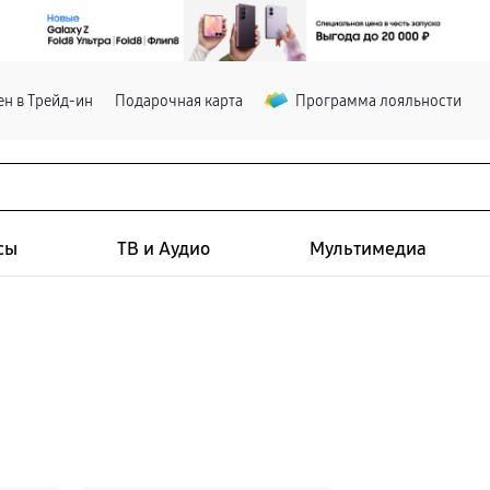
н в Трейд-ин
Подарочная карта
Программа лояльности
сы
ТВ и Аудио
Мультимедиа