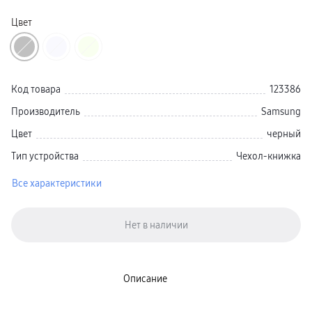
пвз
Мультимедиа
Цвет
гарантия
Наушники
Беспроводные наушники
Проводные наушники
Наушники с шумоподавлением
TWS наушники
Код товара
123386
доставка
Акустические системы
Производитель
Samsung
пвз
сплит
Цвет
черный
Аксессуары
Поисковые трекеры
Тип устройства
Чехол-книжка
Чехлы
Защитные стекла
Все характеристики
Зарядные устройства
Карты памяти и флэш-накопители
Кабели и переходники
Автомобильные держатели
Внешние аккумуляторы
Стилусы
Ремешки для часов
Аксессуары для телевизоров
Аксессуары для проекторов
Описание
Накопители
Клавиатуры для планшетов
Клавиатуры