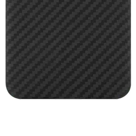
Galaxy Watch Ультра
Galaxy Watch 9
пвз
Galaxy Watch 8 Класcика
Аксессуары для смарт-часов
Зарядные устройства для смарт-часов
Ремешки для часов
сплит
гарантия
доставка
ТВ и Аудио
Домашние кинотеатры
Телевизоры Samsung Серия 5
Телевизоры Samsung Серия 8
Телевизоры Samsung Серия 9
Телевизоры Samsung Серия Q
Телевизоры Samsung Серия The Frame
Телевизоры Samsung Серия S (OLED)
Телевизоры Samsung Серия 6
Телевизоры Samsung Серия Микро RGB
Телевизоры Samsung Серия Мини LED
Портативные дисплеи Samsung
гарантия
сплит
доставка
Аксессуары для тв
Кронштейны
Рамки