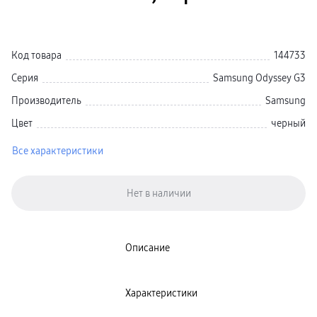
Galaxy Watch Ультра
Galaxy Watch 9
пвз
Galaxy Watch 8 Класcика
Код товара
144733
Аксессуары для смарт-часов
Зарядные устройства для смарт-часов
Серия
Samsung Odyssey G3
Ремешки для часов
сплит
Производитель
Samsung
гарантия
доставка
Цвет
черный
ТВ и Аудио
Домашние кинотеатры
Телевизоры Samsung Серия 5
Все характеристики
Телевизоры Samsung Серия 8
Телевизоры Samsung Серия 9
Телевизоры Samsung Серия Q
Телевизоры Samsung Серия The Frame
Телевизоры Samsung Серия S (OLED)
Телевизоры Samsung Серия 6
Телевизоры Samsung Серия Микро RGB
Телевизоры Samsung Серия Мини LED
Описание
Портативные дисплеи Samsung
гарантия
сплит
доставка
Характеристики
Аксессуары для тв
Кронштейны
Рамки