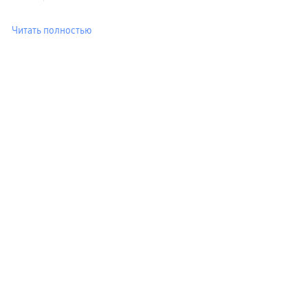
пвз
сплит
Читать полностью
Уценка